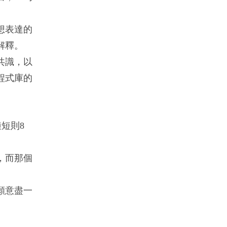
想表達的
解釋。
共識，以
程式庫的
短則8
，而那個
願意盡一