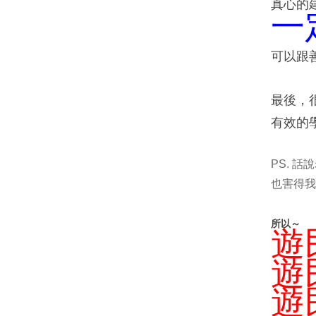
真心的
一
可以跟
最後，
有效的
PS. 
也害得我
所以～
遊
遊
遊