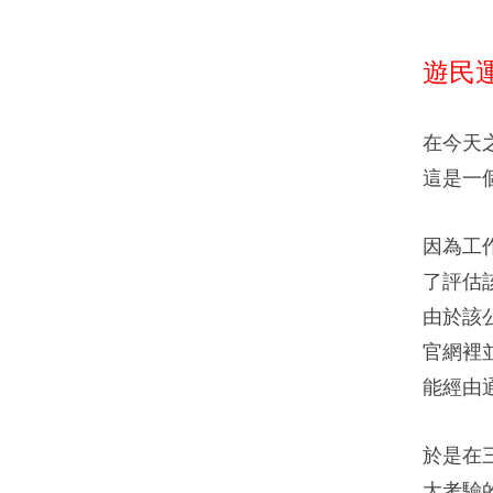
遊民
在今天
這是一
因為工
了評估
由於該
官網裡
能經由
於是在
大考驗