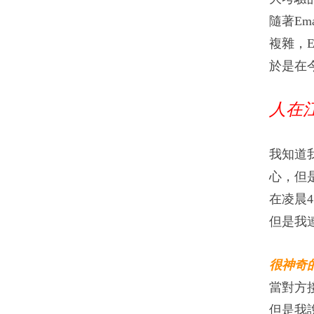
隨著E
複雜，
於是在
人在江湖
我知道
心，但
在凌晨
但是我
很神奇
當對方
但是我