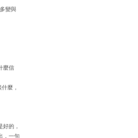
多變與
什麼信
談什麼，
是好的，
出，一句