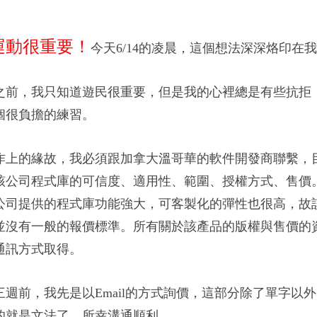
運動
很重要！
今天6/14的凌晨，這個想法深深烙印在
之前，我只知道遊民很重要，但是我的心裡總是有些抗拒
個很負擔的練習。
作上的緣故，我必須跟加拿大溫哥華的軟件開發商聯繫，
該公司程式庫的可信度、適用性、範圍、授權方式、售價
公司提供的程式庫功能強大，可客製化的彈性也很高，故
並沒有一般的報價標
準。所有關於該產品的版權與售價的
通訊方式取得。
三週前
，我先是以Email的方式詢價，這部分除了單字以
的就是文法了，
所幸溝通順利。