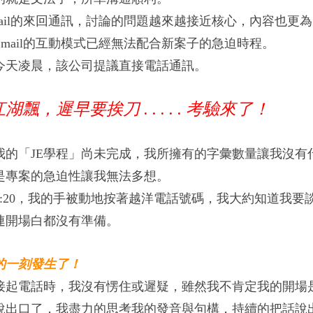
mail的來回通訊，討論的問題越來越接近核心，內容也
更為
Email的互動模式已經無法配合新案子的急迫時程。
今天凌晨，該公司提議直接電話通訊。
飄，遲早要挨刀 . . . . .
考驗來了！
我的「JE學程」尚未完成，我所擁有的字彙數量讓我沒有
是專案的急迫性讓我無法多想。
4:20，我的手被動地按著越洋電話號碼，我大約知道我要
連開場白都沒有準備。
的一刻發生了！
接起電話時，我沒有愣住或遲疑，雖然我不肯定我的開場
說出口了，我盡力的思考我的發音與句構，持續的把話說