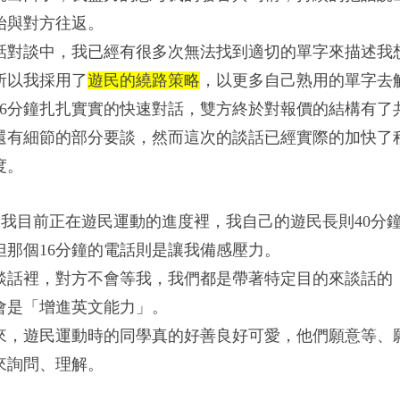
始與對方往返。
話對談中，我已經有很多次無法找到適切的單字來描述我
所以我採用了
遊民的
繞路策略
，以更多自己熟用的單字去
16分鐘扎扎實實的快速對話，雙方終於對報價的結構有了
還有細節的部分要談，然而這次的談話已經實際的加快了
度。
，我目前正在遊民運動的進度裡，我自己的遊民長則40分鐘
但那個16分鐘的電話則是讓我備感壓力。
談話裡，對方不會等我
，我們都是帶著特定目的來談話的
會是「增進英文能力」。
來，遊民運動時的同學真的好善良好可愛
，他們願意等、
來詢問、理解。