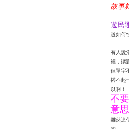
故事
遊民
道如何
有人說
裡，讓
但單字
搭不起
以啊
不要
意思
雖然這
的。