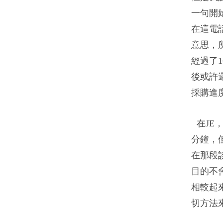
一句開
在這電
意思，
經過了
後或許
採購進
在JE
分鐘，
在那段
目的不
相較起
切方法