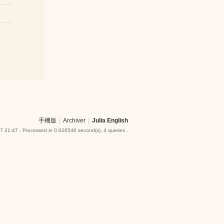
手機版
|
Archiver
|
Julia English
7 21:47
, Processed in 0.026546 second(s), 4 queries .